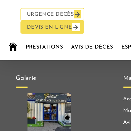
Passer
au
URGENCE DÉCÈS
contenu
DEVIS EN LIGNE
PRESTATIONS
AVIS DE DÉCÈS
ES
Galerie
Me
Acc
Ma
Avi