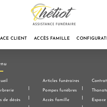
PACE CLIENT
ACCÈS FAMILLE
CONFIGURAT
nu
ueil
Articles funéraires
Contrat
rbrerie
Pompes funèbres
Thanat
s de décès
Accès famille
Espace 