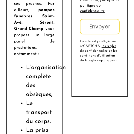
formulaire, j'accepte la
ses proches. Par
politique de
ailleurs,
pompes
confidentialité
funèbres
Saint-
Avé, Sérent,
Grand-Champ
vous
propose un large
panel de
Ce site est protégé par
reCAPTCHA.
les règles
prestations,
de confidentialité
et
les
notamment :
conditions d'utilisation
de Google s'appliquent.
L’organisation
complète
des
obsèques,
Le
transport
du corps,
La prise