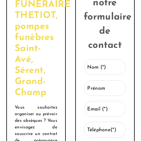
notre
FUNÉRAIRE
THETIOT,
formulaire
pompes
de
funèbres
contact
Saint-
Avé,
Nom (*)
Sérent,
Grand-
Prénom
Champ
Vous souhaitez
Email (*)
organiser ou prévoir
des obsèques ? Vous
envisagez de
Téléphone(*)
souscrire un contrat
de prévoyance