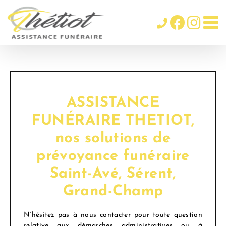
Passer
au
contenu
ASSISTANCE
FUNÉRAIRE THETIOT,
nos solutions de
prévoyance funéraire
Saint-Avé, Sérent,
Grand-Champ
N’hésitez pas à nous contacter pour toute question
relative aux démarches administratives ou à